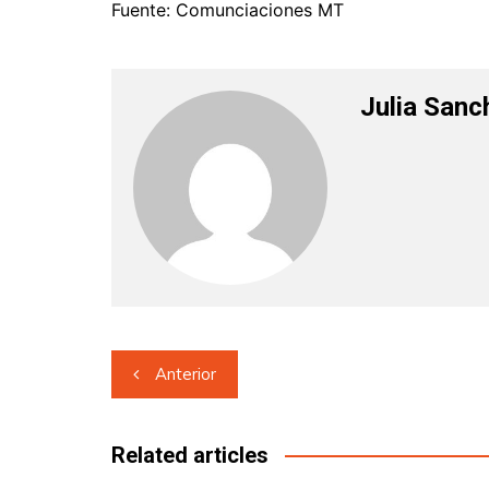
Fuente: Comunciaciones MT
Julia Sanc
Navegación
Anterior
de
entradas
Related articles