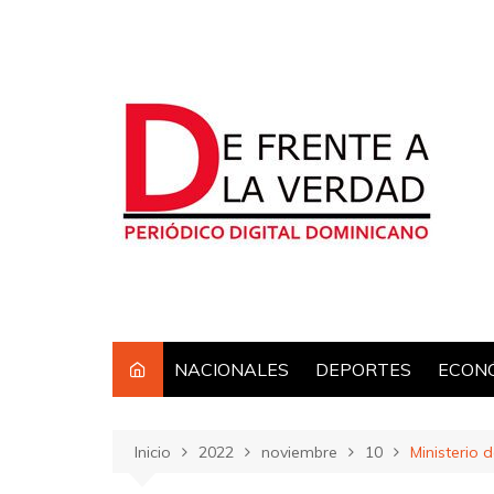
Saltar
al
contenido
NACIONALES
DEPORTES
ECON
Inicio
2022
noviembre
10
Ministerio 