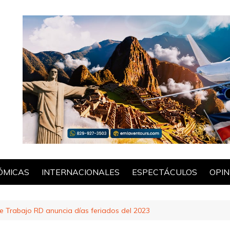
ÓMICAS
INTERNACIONALES
ESPECTÁCULOS
OPIN
POL
de Trabajo RD anuncia días feriados del 2023