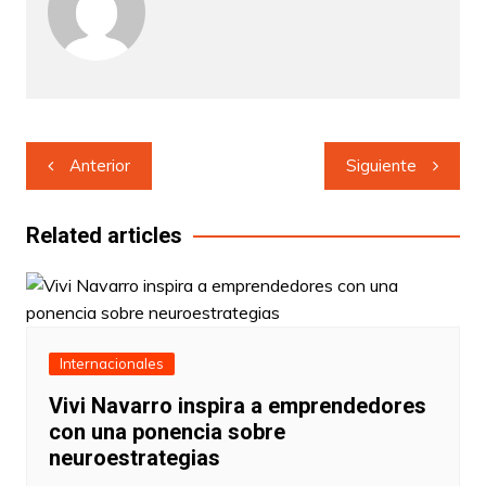
Navegación
Anterior
Siguiente
de
entradas
Related articles
Internacionales
Vivi Navarro inspira a emprendedores
con una ponencia sobre
neuroestrategias