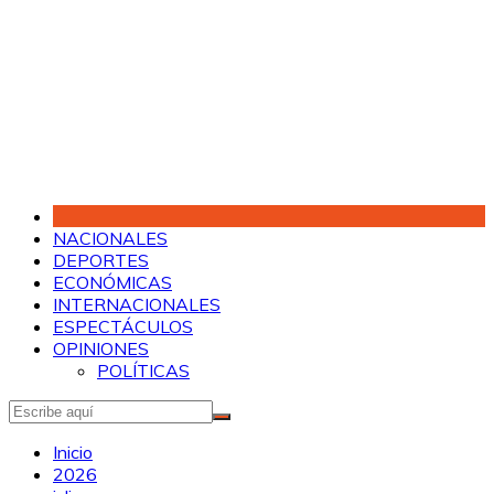
Saltar
al
contenido
NACIONALES
DEPORTES
ECONÓMICAS
INTERNACIONALES
ESPECTÁCULOS
OPINIONES
POLÍTICAS
Inicio
2026