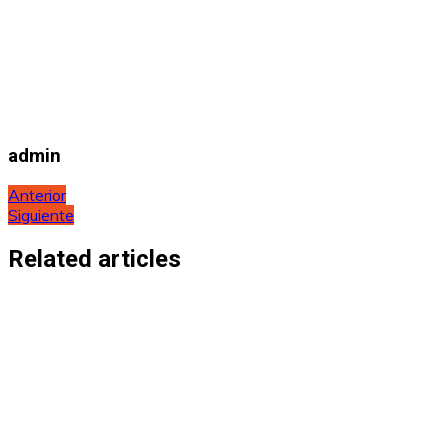
admin
Navegación
Anterior
Siguiente
de
entradas
Related articles