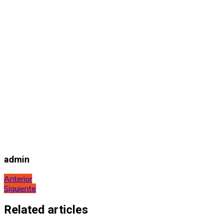
admin
Navegación
Anterior
Siguiente
de
entradas
Related articles