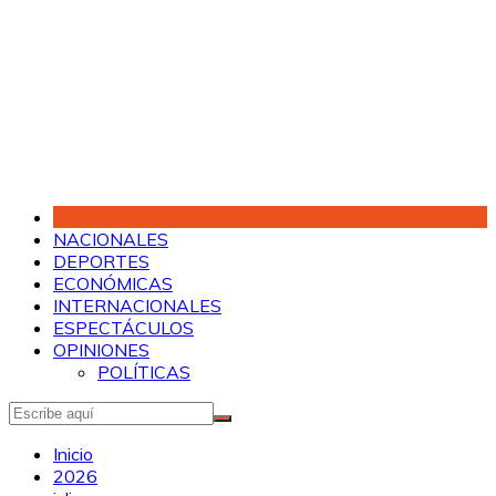
Saltar
al
contenido
NACIONALES
DEPORTES
ECONÓMICAS
INTERNACIONALES
ESPECTÁCULOS
OPINIONES
POLÍTICAS
Inicio
2026