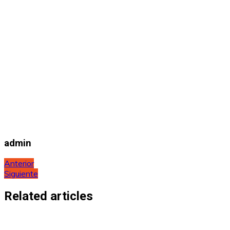
admin
Navegación
Anterior
Siguiente
de
entradas
Related articles