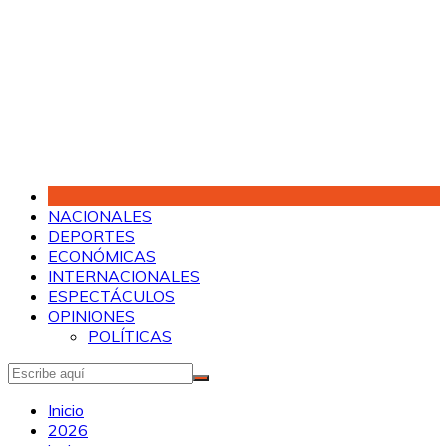
Saltar
al
contenido
NACIONALES
DEPORTES
ECONÓMICAS
INTERNACIONALES
ESPECTÁCULOS
OPINIONES
POLÍTICAS
Inicio
2026