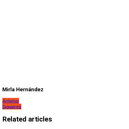
Mirla Hernández
Navegación
Anterior
Siguiente
de
entradas
Related articles