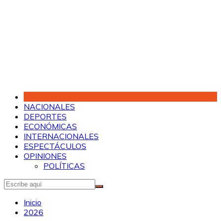
Saltar
al
contenido
NACIONALES
DEPORTES
ECONÓMICAS
INTERNACIONALES
ESPECTÁCULOS
OPINIONES
POLÍTICAS
Inicio
2026