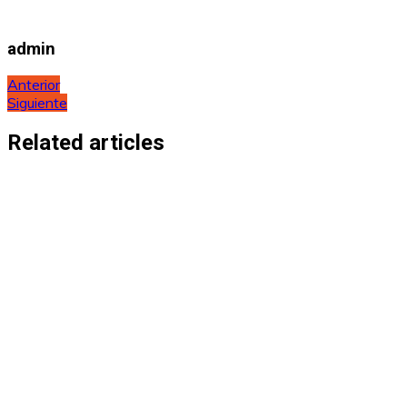
admin
Navegación
Anterior
Siguiente
de
entradas
Related articles