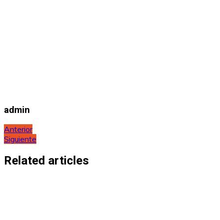
admin
Navegación
Anterior
Siguiente
de
entradas
Related articles