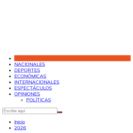
Saltar
al
contenido
NACIONALES
DEPORTES
ECONÓMICAS
INTERNACIONALES
ESPECTÁCULOS
OPINIONES
POLÍTICAS
Inicio
2026