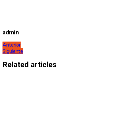
admin
Navegación
Anterior
Siguiente
de
entradas
Related articles