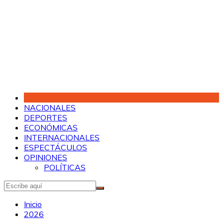
Saltar
al
contenido
NACIONALES
DEPORTES
ECONÓMICAS
INTERNACIONALES
ESPECTÁCULOS
OPINIONES
POLÍTICAS
Inicio
2026