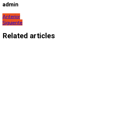
admin
Navegación
Anterior
Siguiente
de
entradas
Related articles