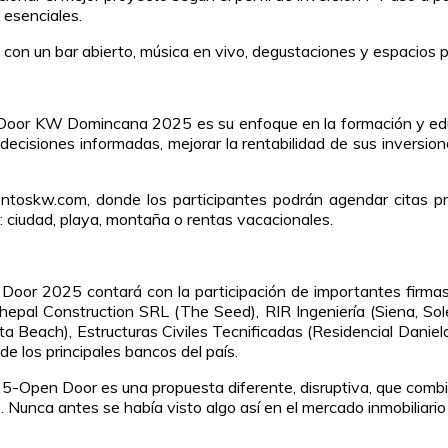
 esenciales.
 con un bar abierto, música en vivo, degustaciones y espacios p
oor KW Domincana 2025 es su enfoque en la formación y educa
 decisiones informadas, mejorar la rentabilidad de sus inversi
entoskw.com, donde los participantes podrán agendar citas pr
 ciudad, playa, montaña o rentas vacacionales.
2025 contará con la participación de importantes firmas del
pal Construction SRL (The Seed), RIR Ingeniería (Siena, Sole
a Beach), Estructuras Civiles Tecnificadas (Residencial Daniela
 los principales bancos del país.
pen Door es una propuesta diferente, disruptiva, que combin
 Nunca antes se había visto algo así en el mercado inmobiliario