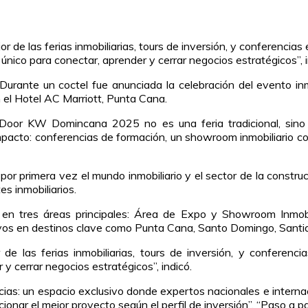
 de las ferias inmobiliarias, tours de inversión, y conferencias 
 único para conectar, aprender y cerrar negocios estratégicos”,
 Durante un coctel fue anunciada la celebración del evento
el Hotel AC Marriott, Punta Cana.
or KW Domincana 2025 no es una feria tradicional, sino u
impacto: conferencias de formación, un showroom inmobiliario con
primera vez el mundo inmobiliario y el sector de la construcc
es inmobiliarios.
 en tres áreas principales: Área de Expo y Showroom Inmobi
ivos en destinos clave como Punta Cana, Santo Domingo, Santi
e las ferias inmobiliarias, tours de inversión, y conferencia
y cerrar negocios estratégicos”, indicó.
ias: un espacio exclusivo donde expertos nacionales e interna
cionar el mejor proyecto según el perfil de inversión”. “Paso a pa