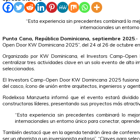
“Esta experiencia sin precedentes combinará lo mejor
internacionales un entorno
Punta Cana, República Dominicana, septiembre 2025
.-
Open Door KW Dominicana 2025”, del 24 al 26 de octubre en 
Organizado por KW Dominicana, el Investors Camp-Open Do
centralizar tres actividades clave en un solo evento de alto 
seleccionados.
El Investors Camp-Open Door KW Domincana 2025 fusiona por 
del casco, ícono de unión entre arquitectos, ingenieros y agent
Rodelixsa Manzueta informó que el evento estará dividido
constructoras líderes, presentando sus proyectos más atract
“Esta experiencia sin precedentes combinará lo mejor d
internacionales un entorno único para conectar, aprender 
También destacó que en la agenda tendrán área de conferenc
ser un ahorrista a un inversionista exitoso”, “Claves para selec