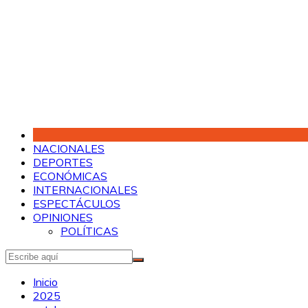
Saltar
al
contenido
NACIONALES
DEPORTES
ECONÓMICAS
INTERNACIONALES
ESPECTÁCULOS
OPINIONES
POLÍTICAS
Inicio
2025