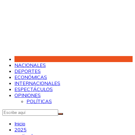
Saltar
al
contenido
NACIONALES
DEPORTES
ECONÓMICAS
INTERNACIONALES
ESPECTÁCULOS
OPINIONES
POLÍTICAS
Inicio
2025