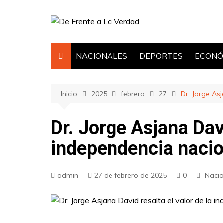
Saltar
al
contenido
NACIONALES
DEPORTES
ECONÓ
Inicio
2025
febrero
27
Dr. Jorge As
Dr. Jorge Asjana Davi
independencia nacio
admin
27 de febrero de 2025
0
Nacio