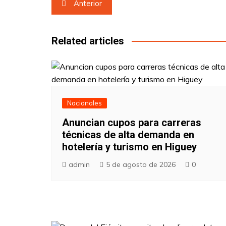
Navegación
Anterior
de
entradas
Related articles
Nacionales
Anuncian cupos para carreras
técnicas de alta demanda en
hotelería y turismo en Higuey
admin
5 de agosto de 2026
0