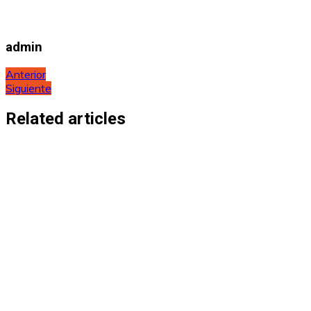
admin
Navegación
Anterior
Siguiente
de
entradas
Related articles