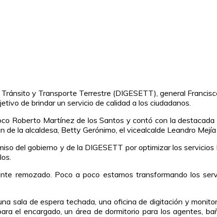
e Tránsito y Transporte Terrestre (DIGESETT), general Francisco 
jetivo de brindar un servicio de calidad a los ciudadanos.
roco Roberto Martínez de los Santos y contó con la destacada p
 de la alcaldesa, Betty Gerónimo, el vicealcalde Leandro Mejía
miso del gobierno y de la DIGESETT por optimizar los servicios b
los.
te remozado. Poco a poco estamos transformando los servici
 una sala de espera techada, una oficina de digitación y monit
s para el encargado, un área de dormitorio para los agentes, b