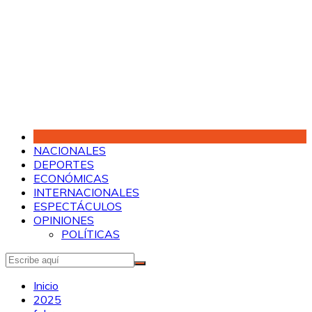
Saltar
al
contenido
NACIONALES
DEPORTES
ECONÓMICAS
INTERNACIONALES
ESPECTÁCULOS
OPINIONES
POLÍTICAS
Inicio
2025