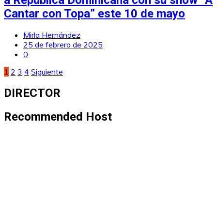
a República Dominicana con su show “A
Cantar con Topa” este 10 de mayo
Mirla Hernández
25 de febrero de 2025
0
Paginación
1
2
3
4
Siguiente
de
DIRECTOR
entradas
Recommended Host