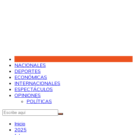
Saltar
al
contenido
NACIONALES
DEPORTES
ECONÓMICAS
INTERNACIONALES
ESPECTÁCULOS
OPINIONES
POLÍTICAS
Inicio
2025