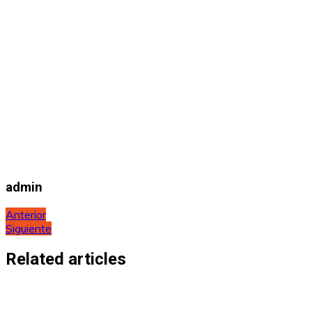
admin
Navegación
Anterior
Siguiente
de
entradas
Related articles