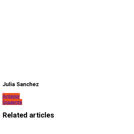
Julia Sanchez
Navegación
Anterior
Siguiente
de
entradas
Related articles