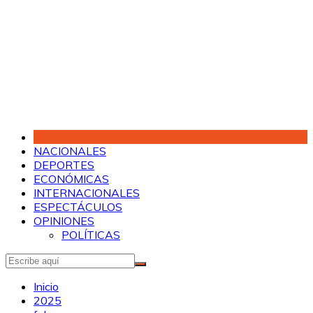
Saltar
al
contenido
NACIONALES
DEPORTES
ECONÓMICAS
INTERNACIONALES
ESPECTÁCULOS
OPINIONES
POLÍTICAS
Inicio
2025