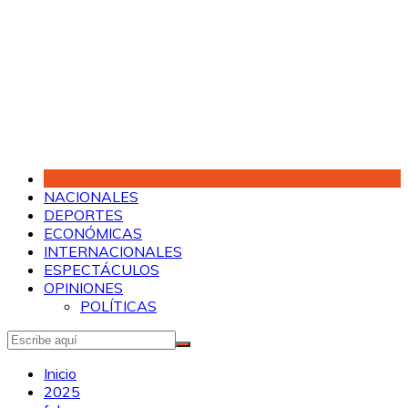
Saltar
al
contenido
NACIONALES
DEPORTES
ECONÓMICAS
INTERNACIONALES
ESPECTÁCULOS
OPINIONES
POLÍTICAS
Inicio
2025