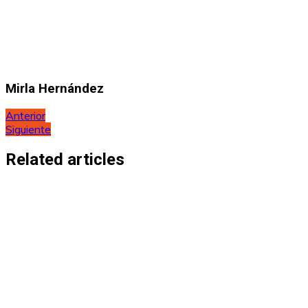
Mirla Hernández
Navegación
Anterior
Siguiente
de
entradas
Related articles