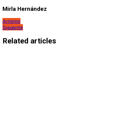
Mirla Hernández
Navegación
Anterior
Siguiente
de
entradas
Related articles