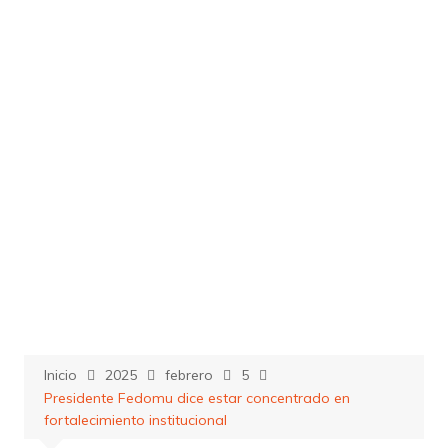
Saltar
al
contenido
Inicio
2025
febrero
5
Presidente Fedomu dice estar concentrado en
fortalecimiento institucional