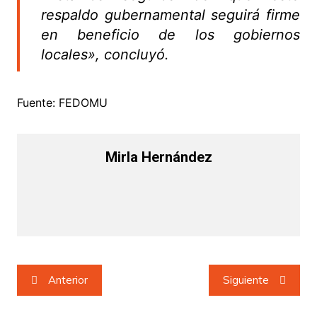
respaldo gubernamental seguirá firme
en beneficio de los gobiernos
locales», concluyó.
Fuente: FEDOMU
Mirla Hernández
Navegación
Anterior
Siguiente
de