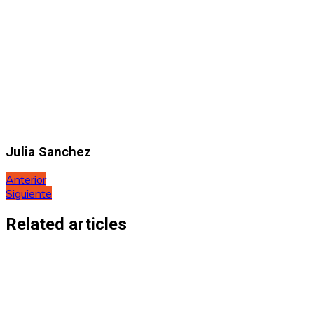
Julia Sanchez
Navegación
Anterior
Siguiente
de
entradas
Related articles