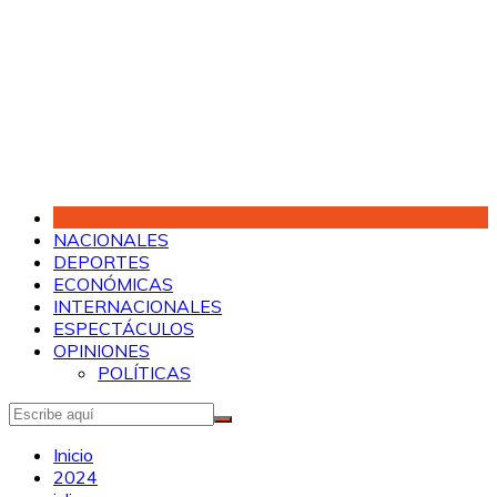
Saltar
al
contenido
NACIONALES
DEPORTES
ECONÓMICAS
INTERNACIONALES
ESPECTÁCULOS
OPINIONES
POLÍTICAS
Inicio
2024