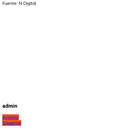
Fuente: N Digital
admin
Navegación
Anterior
Siguiente
de