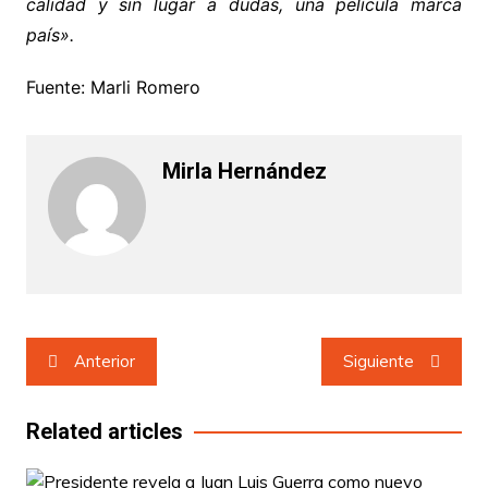
calidad y sin lugar a dudas, una película marca
país».
Fuente: Marli Romero
Mirla Hernández
Navegación
Anterior
Siguiente
de
entradas
Related articles