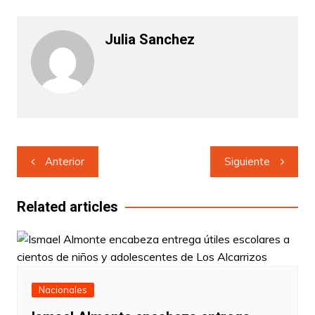
Julia Sanchez
Navegación
Anterior
Siguiente
de
entradas
Related articles
Nacionales