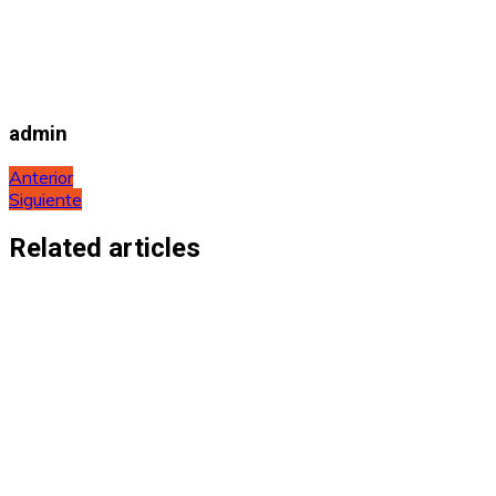
admin
Navegación
Anterior
Siguiente
de
entradas
Related articles