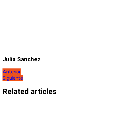
Julia Sanchez
Navegación
Anterior
Siguiente
de
entradas
Related articles