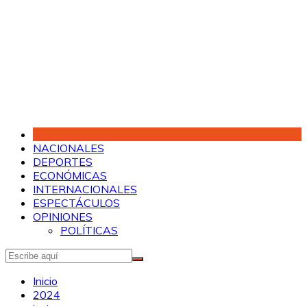
Saltar
al
contenido
NACIONALES
DEPORTES
ECONÓMICAS
INTERNACIONALES
ESPECTÁCULOS
OPINIONES
POLÍTICAS
Inicio
2024