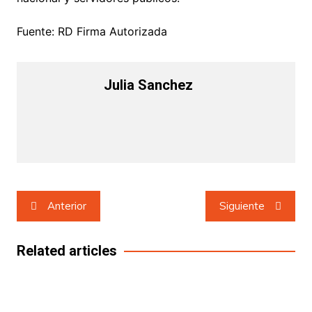
Fuente: RD Firma Autorizada
Julia Sanchez
Navegación
Anterior
Siguiente
de
entradas
Related articles