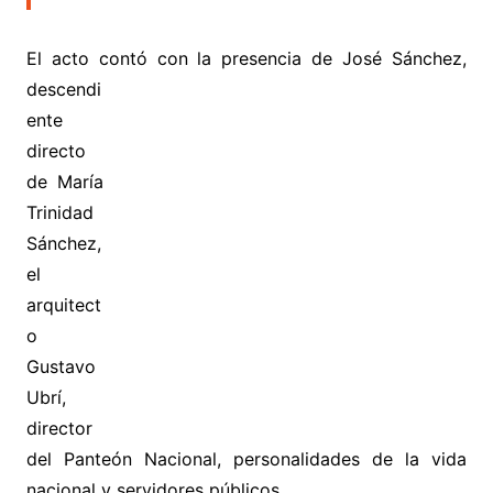
El acto contó con la presencia de José Sánchez,
descendi
ente
directo
de María
Trinidad
Sánchez,
el
arquitect
o
Gustavo
Ubrí,
director
del Panteón Nacional, personalidades de la vida
nacional y servidores públicos.