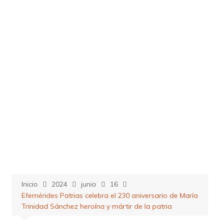
Saltar
al
contenido
Inicio
2024
junio
16
Efemérides Patrias celebra el 230 aniversario de María
Trinidad Sánchez heroína y mártir de la patria