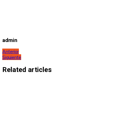
admin
Navegación
Anterior
Siguiente
de
entradas
Related articles