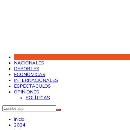
Saltar
al
contenido
NACIONALES
DEPORTES
ECONÓMICAS
INTERNACIONALES
ESPECTÁCULOS
OPINIONES
POLÍTICAS
Inicio
2024