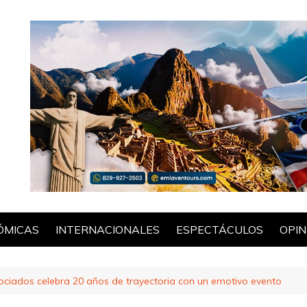
ÓMICAS
INTERNACIONALES
ESPECTÁCULOS
OPIN
POL
sociados celebra 20 años de trayectoria con un emotivo evento