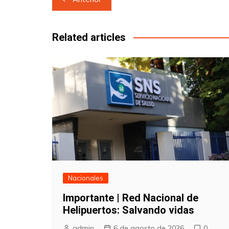
de
entradas
Related articles
Nacionales
Importante | Red Nacional de
Helipuertos: Salvando vidas
admin
6 de agosto de 2026
0