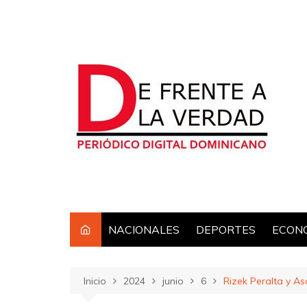
Saltar
al
contenido
NACIONALES
DEPORTES
ECON
Inicio
2024
junio
6
Rizek Peralta y A