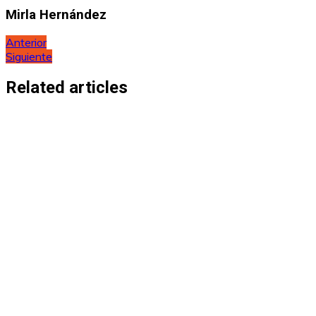
Mirla Hernández
Navegación
Anterior
Siguiente
de
entradas
Related articles