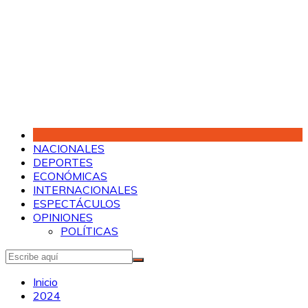
Saltar
al
contenido
NACIONALES
DEPORTES
ECONÓMICAS
INTERNACIONALES
ESPECTÁCULOS
OPINIONES
POLÍTICAS
Inicio
2024