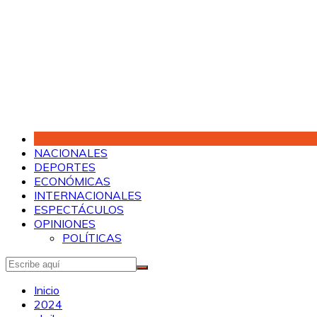
Saltar
al
contenido
NACIONALES
DEPORTES
ECONÓMICAS
INTERNACIONALES
ESPECTÁCULOS
OPINIONES
POLÍTICAS
Inicio
2024