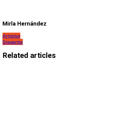
Mirla Hernández
Navegación
Anterior
Siguiente
de
entradas
Related articles