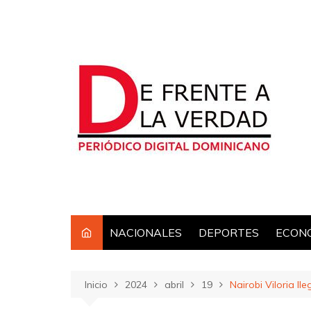
Saltar
al
contenido
NACIONALES
DEPORTES
ECON
Inicio
2024
abril
19
Nairobi Viloria ll