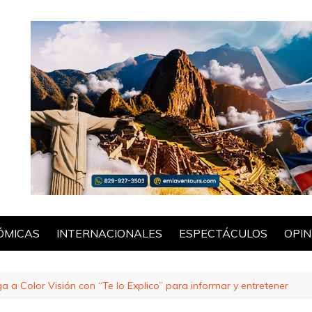
ÓMICAS
INTERNACIONALES
ESPECTÁCULOS
OPIN
POL
ega a Color Visión con “Te lo Explico” para informar y entretener