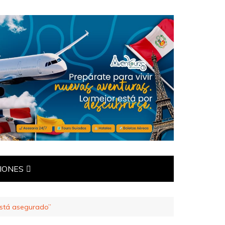
IONES
ÍTICAS
está asegurado”