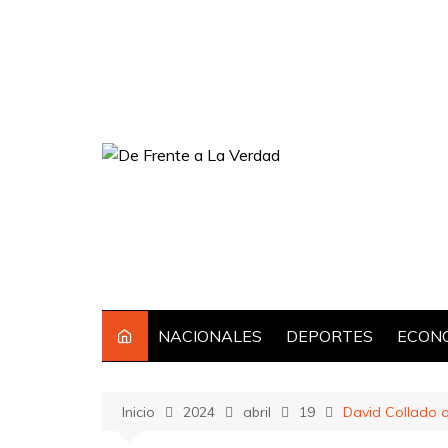
Saltar
al
contenido
NACIONALES
DEPORTES
ECON
Inicio
2024
abril
19
David Collado a