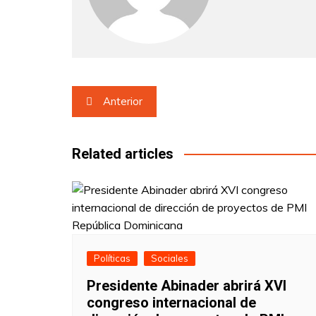
Navegación
Anterior
de
entradas
Related articles
Políticas
Sociales
Presidente Abinader abrirá XVI
congreso internacional de