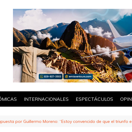
ÓMICAS
INTERNACIONALES
ESPECTÁCULOS
OPIN
POL
puesta por Guillermo Moreno: “Estoy convencido de que el triunfo 