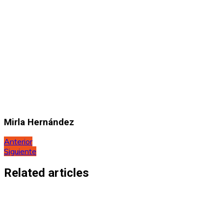
Mirla Hernández
Navegación
Anterior
Siguiente
de
entradas
Related articles