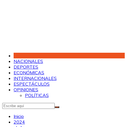
Saltar
al
contenido
NACIONALES
DEPORTES
ECONÓMICAS
INTERNACIONALES
ESPECTÁCULOS
OPINIONES
POLÍTICAS
Inicio
2024