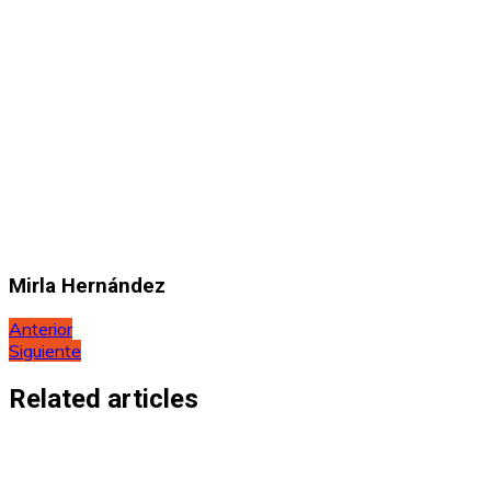
Mirla Hernández
Navegación
Anterior
Siguiente
de
entradas
Related articles