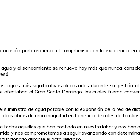
 la ocasión para reafirmar el compromiso con la excelencia en el
 agua y el saneamiento se renueva hoy más que nunca, conscient
resó.
los logros más significativos alcanzados durante su gestión al f
que afectaban al Gran Santo Domingo, las cuales fueron conver
l suministro de agua potable con la expansión de la red de distri
e otras obras de gran magnitud en beneficio de miles de familias
ia todos aquellos que han confiado en nuestra labor y nos han
corrido y nos comprometemos a seguir avanzando con determinac
n funcionario durante el acto religioso.