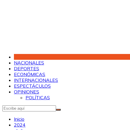
Saltar
al
contenido
NACIONALES
DEPORTES
ECONÓMICAS
INTERNACIONALES
ESPECTÁCULOS
OPINIONES
POLÍTICAS
Inicio
2024