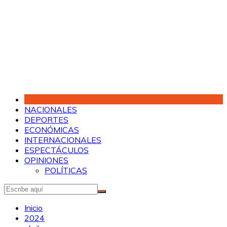
Saltar
al
contenido
NACIONALES
DEPORTES
ECONÓMICAS
INTERNACIONALES
ESPECTÁCULOS
OPINIONES
POLÍTICAS
Inicio
2024