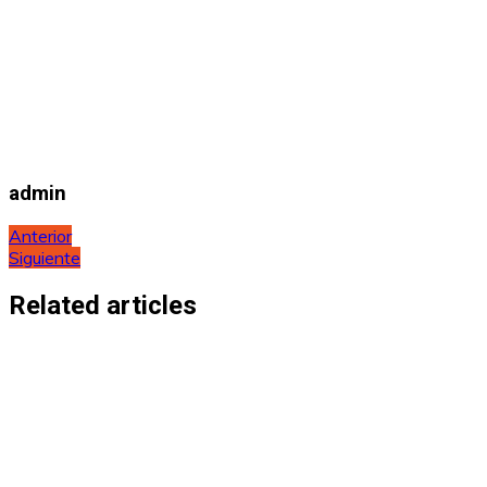
admin
Navegación
Anterior
Siguiente
de
entradas
Related articles