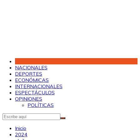
Saltar
al
contenido
NACIONALES
DEPORTES
ECONÓMICAS
INTERNACIONALES
ESPECTÁCULOS
OPINIONES
POLÍTICAS
Inicio
2024