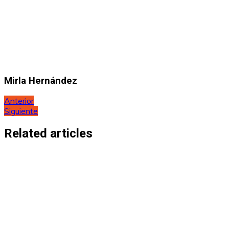
Mirla Hernández
Navegación
Anterior
Siguiente
de
entradas
Related articles