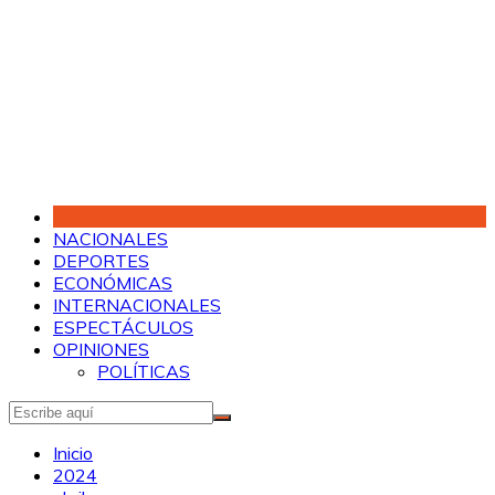
Saltar
al
contenido
NACIONALES
DEPORTES
ECONÓMICAS
INTERNACIONALES
ESPECTÁCULOS
OPINIONES
POLÍTICAS
Inicio
2024