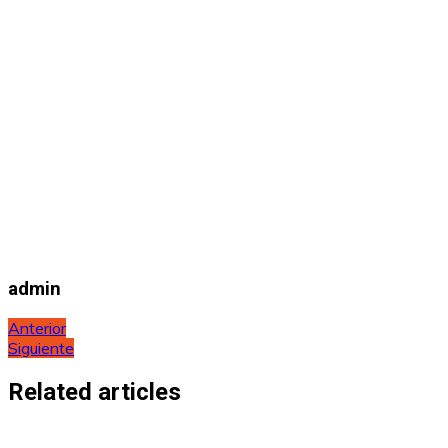
admin
Navegación
Anterior
Siguiente
de
entradas
Related articles