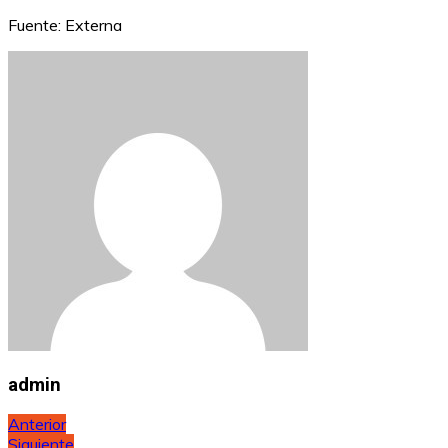
Fuente: Externa
admin
Navegación
Anterior
Siguiente