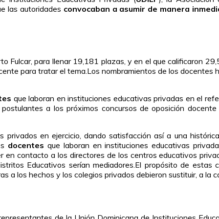
ue las autoridades
convocaban a asumir de manera inmedi
to Fulcar, para llenar 19,181 plazas, y en el que calificaron 29
ocente para tratar el tema.Los nombramientos de los docentes 
tes
que laboran en instituciones educativas privadas en el ref
 postulantes a los próximos concursos de oposición docente 
s privados en ejercicio, dando satisfacción así a una históric
los
docentes
que laboran en instituciones educativas privada
 en contacto a los directores de los centros educativos privad
istritos Educativos serían mediadores.El propósito de estas 
s a los hechos y los colegios privados debieron sustituir, a la c
 representantes de la Unión Dominicana de Instituciones Educa