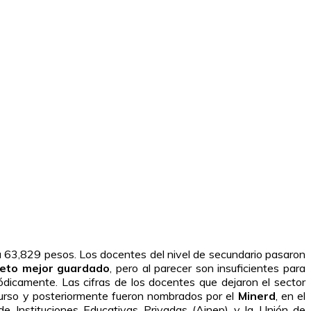
a 63,829 pesos. Los docentes del nivel de secundario pasaron
reto mejor guardado
, pero al parecer son insuficientes para
iódicamente. Las cifras de los docentes que dejaron el sector
oncurso y posteriormente fueron nombrados por el
Minerd
, en el
 de Instituciones Educativas Privadas (Ainep) y la Unión de