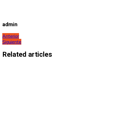
admin
Navegación
Anterior
Siguiente
de
entradas
Related articles