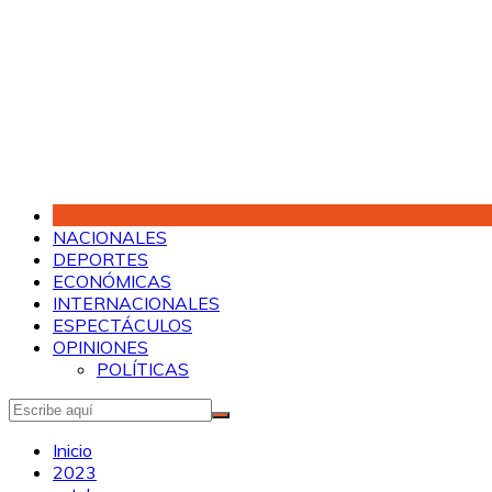
Saltar
al
contenido
NACIONALES
DEPORTES
ECONÓMICAS
INTERNACIONALES
ESPECTÁCULOS
OPINIONES
POLÍTICAS
Inicio
2023