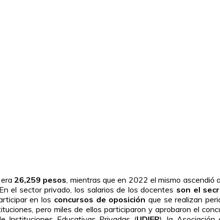
 era
26,259 pesos
, mientras que en 2022 el mismo ascendió 
n el sector privado, los salarios de los docentes
son el sec
rticipar en los
concursos de oposición
que se realizan per
stituciones, pero miles de ellos participaron y aprobaron el c
Instituciones Educativas Privadas (
UDIEP
), la Asociación