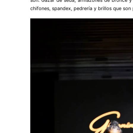
son: Gazar de seda, armazones de bronce y c
chifones, spandex, pedrería y brillos que son 