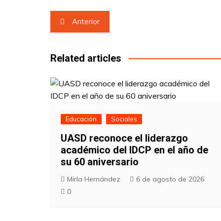
Navegación
Anterior
de
entradas
Related articles
Educación
Sociales
UASD reconoce el liderazgo
académico del IDCP en el año de
su 60 aniversario
Mirla Hernández
6 de agosto de 2026
0