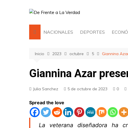
Saltar
al
contenido
NACIONALES
DEPORTES
ECONÓ
Inicio
2023
octubre
5
Giannina Azar
Giannina Azar prese
Julia Sanchez
5 de octubre de 2023
0
Spread the love
La veterana diseñadora ha c