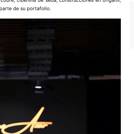
obre, ciberlina de seda, construcciones en origami,
parte de su portafolio.