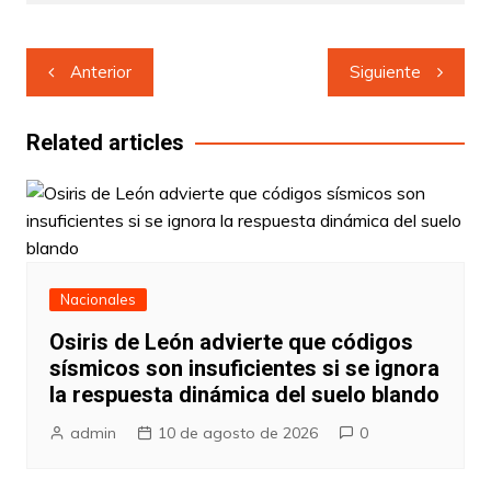
Navegación
Anterior
Siguiente
de
entradas
Related articles
Nacionales
Osiris de León advierte que códigos
sísmicos son insuficientes si se ignora
la respuesta dinámica del suelo blando
admin
10 de agosto de 2026
0