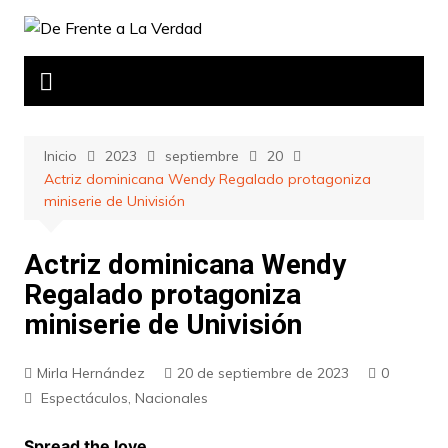
Saltar
al
contenido
Inicio
2023
septiembre
20
Actriz dominicana Wendy Regalado protagoniza
miniserie de Univisión
Actriz dominicana Wendy
Regalado protagoniza
miniserie de Univisión
Mirla Hernández
20 de septiembre de 2023
0
Espectáculos
,
Nacionales
Spread the love