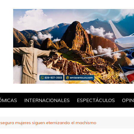
ÓMICAS
INTERNACIONALES
ESPECTÁCULOS
OPIN
POL
 asegura mujeres siguen eternizando el machismo