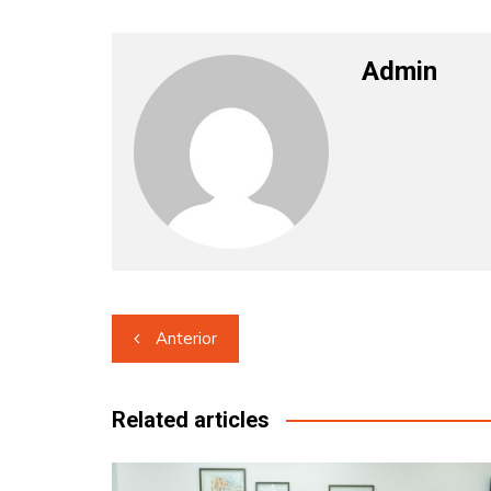
Admin
Navegación
Anterior
de
entradas
Related articles