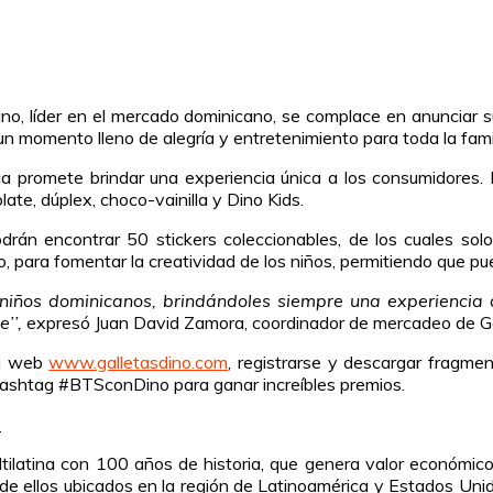
no, líder en el mercado dominicano, se complace en anunciar s
n momento lleno de alegría y entretenimiento para toda la famil
ica promete brindar una experiencia única a los consumidores.
late, dúplex, choco-vainilla y Dino Kids.
rán encontrar 50 stickers coleccionables, de los cuales sol
no, para fomentar la creatividad de los niños, permitiendo que p
s niños dominicanos, brindándoles siempre una experiencia 
e’’,
expresó Juan David Zamora, coordinador de mercadeo de Ga
na web
www.galletasdino.com
, registrarse y descargar fragme
 hashtag #BTSconDino para ganar increíbles premios.
s
ltilatina con 100 años de historia, que genera valor económico
de ellos ubicados en la región de Latinoamérica y Estados Uni