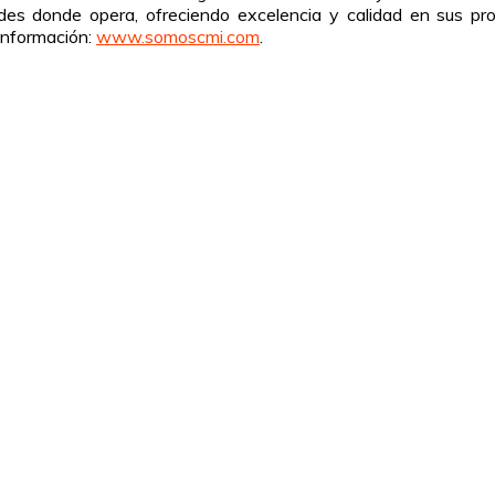
des donde opera, ofreciendo excelencia y calidad en sus pr
información:
www.somoscmi.com
.