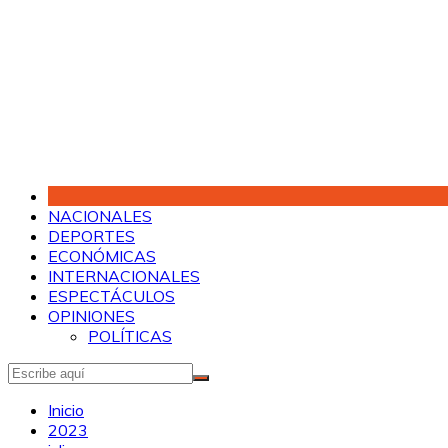
Saltar
al
contenido
NACIONALES
DEPORTES
ECONÓMICAS
INTERNACIONALES
ESPECTÁCULOS
OPINIONES
POLÍTICAS
Inicio
2023