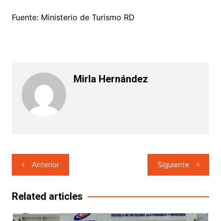
Fuente: Ministerio de Turismo RD
Mirla Hernández
Navegación
Anterior
Siguiente
de
entradas
Related articles