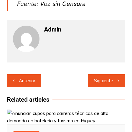
Fuente: Voz sin Censura
Admin
Navegación
Anterior
Siguiente
de
entradas
Related articles