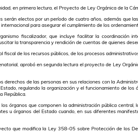
idad, en primera lectura, el Proyecto de Ley Orgánica de la Cá
serán electos por un período de cuatro años, además que las au
internacional para asegurar el cumplimiento de los ordenamient
nismo fiscalizador, que incluye facilitar la coordinación inter
uscitar la transparencia y rendición de cuentas de quienes dese
fiscal de los recursos públicos, de los procesos administrativo
enatorial, aprobó en segunda lectura el proyecto de Ley Orgáni
e los derechos de las personas en sus relaciones con la Admini
l Estado, regulando la organización y el funcionamiento de los 
a República.
s los órganos que componen la administración pública central,
es u órganos del Estado cuando, en sus diferentes manifestacio
yecto que modifica la Ley 358-05 sobre Protección de los Der