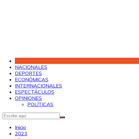
Saltar
al
contenido
NACIONALES
DEPORTES
ECONÓMICAS
INTERNACIONALES
ESPECTÁCULOS
OPINIONES
POLÍTICAS
Inicio
2023