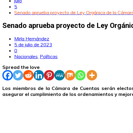
julio
5
Senado aprueba proyecto de Ley Orgánica de la Cámar
Senado aprueba proyecto de Ley Orgáni
Mirla Hernández
5 de julio de 2023
0
Nacionales
,
Políticas
Spread the love
Los miembros de la Cámara de Cuentas serán electos 
asegurar el cumplimiento de los ordenamientos y mejore