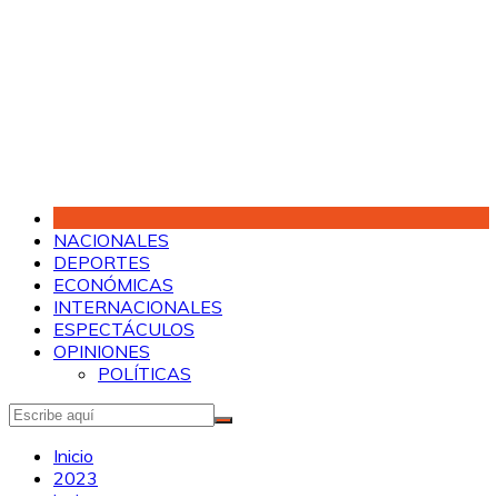
Saltar
al
contenido
NACIONALES
DEPORTES
ECONÓMICAS
INTERNACIONALES
ESPECTÁCULOS
OPINIONES
POLÍTICAS
Inicio
2023