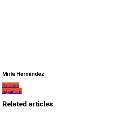
Mirla Hernández
Navegación
Anterior
Siguiente
de
entradas
Related articles