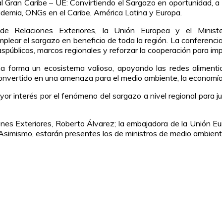
al
Gran Caribe
– UE
:
Convirtiendo el
Sargazo
en oportunidad,
a 
cademia, ONG
s
en el Caribe, América Latina y Europa.
o de Relaciones Exteriores, la Unión Europea y el Minis
mplea
r el sargazo en beneficio de toda la región. La conferenci
as
públicas
, marcos regionales y reforzar la cooperación para impu
na forma un ecosistema valioso, apoyando las redes alimentic
nvertido en una amenaza para el medio ambiente, la economía y
or interés por el fenómeno del sargazo a nivel regional para j
ciones Exteriores, Roberto Álvarez; la embajadora de la Unión 
 Asimismo, estarán presentes los de ministros de medio ambiente