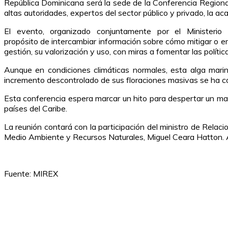
República Dominicana será la sede de la Conferencia Region
altas autoridades
,
expertos del sector
público y privado, la a
El evento, organizado
conjuntamente
por el Ministeri
propósito
de
intercambiar información sobre cómo mitigar o
e
gestión, su valorización y uso
,
con
miras
a fomentar las polític
Aunque en condiciones climáticas normales, esta alga mari
incremento descontrolado de sus floraciones masivas se ha co
Esta
conferencia es
pera
marcar un hito para despertar un may
países del Caribe.
La reunión contará con la participación del ministro de Rela
Medio Ambiente y Recursos Naturales, Miguel Ceara Hatton
.
Fuente: MIREX