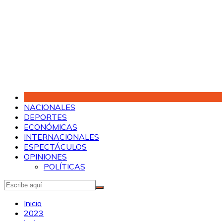
Saltar
al
contenido
NACIONALES
DEPORTES
ECONÓMICAS
INTERNACIONALES
ESPECTÁCULOS
OPINIONES
POLÍTICAS
Inicio
2023