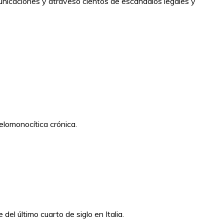
omunicaciones y atravesó cientos de escándalos legales y
ielomonocítica crónica.
del último cuarto de siglo en Italia.