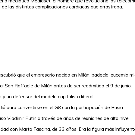
imperio mediático Mediaset, el hombre que revolucionó las telec
 de las distintas complicaciones cardíacas que arrastraba.
 descubrió que el empresario nacido en Milán, padecía leucemia m
 San Raffaele de Milán antes de ser readmitido el 9 de junio.
y un defensor del modelo capitalista liberal.
ió para convertirse en el G8 con la participación de Rusia.
uso Vladimir Putin a través de años de reuniones de alto nivel.
idad con Marta Fascina, de 33 años. Era la figura más influyente 